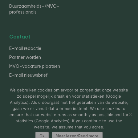
Duurzaamheids-/MVO-
professionals
Contact
E-mail redactie
Partner worden
MVO-vacature plaatsen
E-mail nieuwsbrief
English
We gebruiken cookies om ervoor te zorgen dat onze website
zo soepel mogelijk draait en voor statistieken (Google
Analytics). Als u doorgaat met het gebruiken van de website,
gaan we er vanuit dat u ermee instemt. We use cookies to
© 2000-2026 Van der Molen EIS
Colofon
Disclaimer
ensure that our website runs as smoothly as possible and for
Privacy
statistics (Google Analytics). If you continue to use the
website, we assume that you agree.
Ok
Meer lezen/Read more