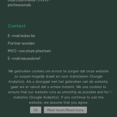
Duurzaamheids-/MVO-
professionals
Contact
E-mail redactie
Partner worden
MVO-vacature plaatsen
E-mail nieuwsbrief
English
We gebruiken cookies om ervoor te zorgen dat onze website
zo soepel mogelijk draait en voor statistieken (Google
Analytics). Als u doorgaat met het gebruiken van de website,
gaan we er vanuit dat u ermee instemt. We use cookies to
© 2000-2026 Van der Molen EIS
Colofon
Disclaimer
ensure that our website runs as smoothly as possible and for
Privacy
statistics (Google Analytics). If you continue to use the
website, we assume that you agree.
Ok
Meer lezen/Read more