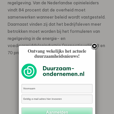
regelgeving. Van de Nederlandse opinieleiders
vindt 84 procent dat de overheid moet
samenwerken wanneer beleid wordt vastgesteld.
Daarnaast vinden zij dat het bedrijfsleven meer
betrokken moet worden bij het formuleren van
regelgeving in de energie- en
voedingsmiddelenindustrie (respectievelijk 68 en
Ontvang wekelijks het actuele
70 procent).
duurzaamheidsnieuws!