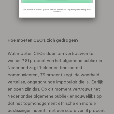
Uw informatie zal niet gedeeld worden met derden en je kunt je eenvoudig weer
afmelden!
Hoe moeten CEO’s zich gedragen?
Wat moeten CEO’s doen om vertrouwen te
winnen? 81 procent van het algemene publiek in
Nederland zegt ‘helder en transparant
communiceren’, 79 procent zegt ‘de waarheid
vertellen, ongeacht hoe impopulair die is’. Eerlijk
en open zijn dus. Op dit moment vertrouwt het
Nederlandse algemene publiek er nauwelijks op
dat het topmanagement ethische en morele
beslissingen neemt, met een score van 8 procent