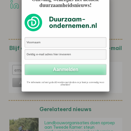
duurzaamheidsnieuws!
Blijf op de hoogte met de wekelijkse e-mail
nieuwsbrief!
Uw informatie zal niet gedeeld worden met derden en je kunt je eenvoudig weer
afmelden!
Gerelateerd nieuws
Landbouworganisaties doen oproep
aan Tweede Kamer: steun