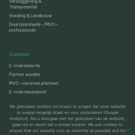
Verslaggeving &
Transparantie
Voeding & Landbouw
Duurzaamheids-/MVO-
professionals
Contact
E-mail redactie
Partner worden
MVO-vacature plaatsen
E-mail nieuwsbrief
English
We gebruiken cookies om ervoor te zorgen dat onze website
zo soepel mogelijk draait en voor statistieken (Google
Analytics). Als u doorgaat met het gebruiken van de website,
gaan we er vanuit dat u ermee instemt. We use cookies to
© 2000-2026 Van der Molen EIS
Colofon
Disclaimer
ensure that our website runs as smoothly as possible and for
Privacy