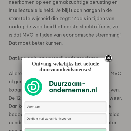
neerkomen op een gemakzuchtige berusting en
intellectuele luiheid. Je blijft dan hangen in de
stamtafelwijsheid die zegt: ‘Zoals in tijden van
oorlog de waarheid het eerste slachtoffer is, zo
is dat MVO in tijden van economische stremming’.
Dat moet beter kunnen.
Dat kan ook, op verschillende manieren.
Ontvang wekelijks het actuele
duurzaamheidsnieuws!
Allereerst kunnen we constateren dat we bij MVO
al geruime tijd te maken hebben met een
kopgroep van 10 tot 15 procent van de bedrijven.
De 12 procent van de monitor bevestigt dat weer.
Dan komen de volgers op afstand, vol goede
bedoelingen maar gehinderd door een gespreide
aandacht, 40 procent ongeveer, en daarachter
een nauwelijks in beweging te krijgen