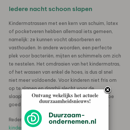
Iedere nacht schoon slapen
Kindermatrassen met een kern van schuim, latex
of pocketveren hebben allemaal iets gemeen,
namelijk: ze kunnen vocht absorberen en
vasthouden. In andere woorden, een perfecte
plek voor bacteriën, mijten en schimmels om zich
te nestelen. Het omdraaien van het kindermatras,
of het wassen van enkel de hoes, is dus al snel
niet meer voldoende. Voor kinderen niet fris om
op te slapen en daarbij slecht voor de
Ontvang wekelijks het actuele
slaapkwaliteit. Wat weer bepalend is voor hoe
duurzaamheidsnieuws!
goed je als ouder door de nacht heen slaapt.
Reden genoeg voor Ubed om als eerste een
kindermatras
te maken van 100% polyester.