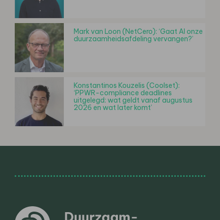
Mark van Loon (NetCero): ‘Gaat AI onze
duurzaamheidsafdeling vervangen?’
Konstantinos Kouzelis (Coolset):
‘PPWR-compliance deadlines
uitgelegd: wat geldt vanaf augustus
2026 en wat later komt’