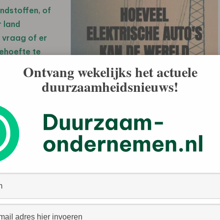
ndstoffen, of
r land
 vraag of er
ehoefte te
Ontvang wekelijks het actuele
duurzaamheidsnieuws!
jn voor de
n einde te
n, de
ng. Duurzame
urbines en
eld om accu’s
al een grote
de hand van de
n komen veel