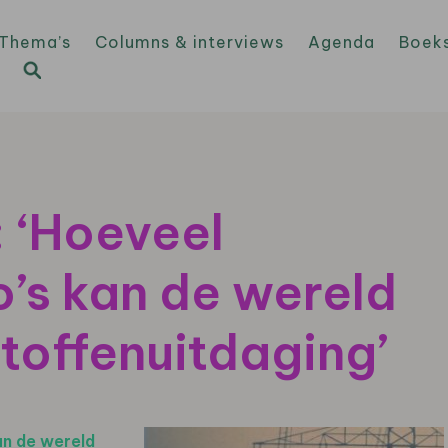
Thema’s
Columns & interviews
Agenda
Boek
 ‘Hoeveel
o’s kan de wereld
toffenuitdaging’
an de wereld