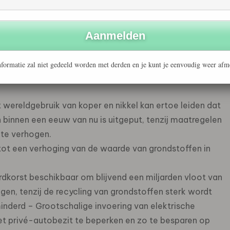
dwijde gebruik van het zeldzame aardmetaal dysprosium
0 % van het wereldwijde gebruik van koper, ongeveer 40%
formatie zal niet gedeeld worden met derden en je kunt je eenvoudig weer afm
 60% van het wereldwijde gebruik van kobalt en 45% van
t wereldgebruik van koper en nikkel kan ertoe leiden dat
binnen een eeuw van nu is uitgeput, tenzij maatregelen
te verhogen.
 tot een verhoging van de waarde van grondstoffen in
rdkorst beschikbaar om blijvend een miljarden vloot van
ngen, tenzij de recycling van grondstoffen sterk wordt
inderd – Grootschalige invoering van elektrische
het privé-autobezit te beperken en zo te besparen op