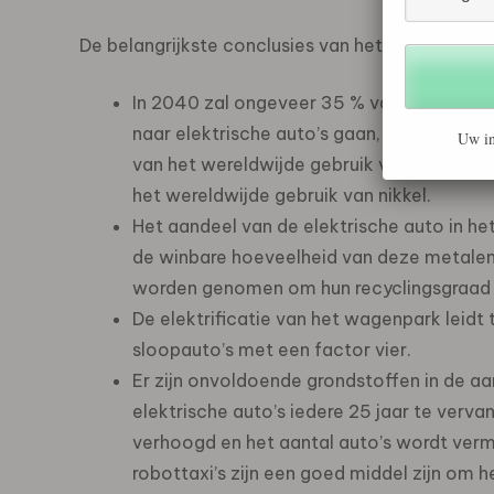
De belangrijkste conclusies van het boek zijn:
In 2040 zal ongeveer 35 % van het werel
naar elektrische auto’s gaan, ongeveer 1
Uw in
van het wereldwijde gebruik van lithium,
het wereldwijde gebruik van nikkel.
Het aandeel van de elektrische auto in he
de winbare hoeveelheid van deze metalen 
worden genomen om hun recyclingsgraad 
De elektrificatie van het wagenpark leidt
sloopauto’s met een factor vier.
Er zijn onvoldoende grondstoffen in de aa
elektrische auto’s iedere 25 jaar te verva
verhoogd en het aantal auto’s wordt verm
robottaxi’s zijn een goed middel zijn om 