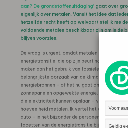
aan? De grondstoffenuitdaging’
gaat over gro
eigenlijk over metalen. Vanuit het idee dat iede
hetzelfde recht heeft op welvaart stel ik me de
voldoende metalen beschikbaar zijn om in de b
blijven voorzien.
De vraag is urgent, omdat metalen hard nodig zi
energietransitie, die op zijn beurt nodig is om ee
maken aan het gebruik van fossiele brandstoffe
belangrijkste oorzaak van de klimaatveranderi
energiebronnen – of het nu gaat om door windt
zonnepanelen opgewekte energie, of bijvoorbe
die elektriciteit kunnen opslaan – vergen allema
hoeveelheid metalen. Ik vertel het verhaal aan 
auto – in het bijzonder de personenauto. Daari
facetten van de energietransitie bijeen.