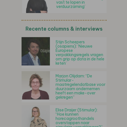
vast te lopen in
verduurzaming’
Recente columns & interviews
Stijn Scheepers
(osapiens): ‘Nieuwe
Europese
verpakkingsregels vragen
om grip op data in de hele
keten’
Marjon Olijdam: “De
Stimular-
maatregelendatbase voor
duurzaam ondernemen
heeft een make-over
gekregen”
Elise Draijer (Stimular):
“Hoe kunnen
horecagroothandels
overstappen naar