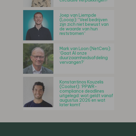
circulaire verpakkingen?”
Joep van Liempde
(Looop): “Veel bedrijven
zijn zich niet bewust van
de waarde van hun
reststromen”
Mark van Loon (NetCero):
‘Gaat AI onze
duurzaamheidsafdeling
vervangen?’
Konstantinos Kouzelis
(Coolset): ‘PPWR-
compliance deadlines
uitgelegd: wat geldt vanaf
augustus 2026 en wat
later komt’