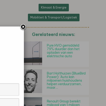
Klimaat & Energie
Mobiliteit & Transport/Logistiek
Gerelateerd nieuws:
Pure HVO gemiddeld
79% duurder dan het
opladen van een
elektrische auto
Bart Holthuizen (BlueBird
Power): 'Auto kan
miljoenen huishoudens
helpen verduurzamen,
maar…
Renault Group bereikt
mijlpaal van 1 miljoen