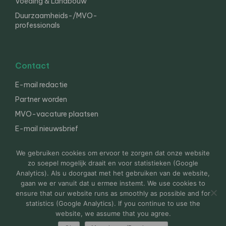
Voeding & Landbouw
Duurzaamheids-/MVO-
professionals
Contact
E-mail redactie
Partner worden
MVO-vacature plaatsen
E-mail nieuwsbrief
English
We gebruiken cookies om ervoor te zorgen dat onze website
zo soepel mogelijk draait en voor statistieken (Google
Analytics). Als u doorgaat met het gebruiken van de website,
gaan we er vanuit dat u ermee instemt. We use cookies to
© 2000-2026 Van der Molen EIS
Colofon
Disclaimer
ensure that our website runs as smoothly as possible and for
Privacy
statistics (Google Analytics). If you continue to use the
website, we assume that you agree.