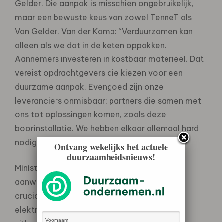
Gelder. Die aanpak is misschien ongebruikelijk,
maar een bewuste keus van zowel TenneT als
Van Gelder. Van der Kamp: “Verduurzamen kan
alleen als we dat in de keten oppakken.
Aannemers investeren in kostbaar materieel. Dat
vereist opdrachtgevers die kiezen voor een
duurzame aanpak. Evengoed zijn onze
leveranciers onmisbaar; partners die samen met
ons tot oplossingen komen, zoals deze
boorinstallatie. We hebben elkaar allemaal hard
nodig.”
Ontvang wekelijks het actuele
duurzaamheidsnieuws!
Minister Jetten voor Klimaat en Energie,
aanwezig bij de start van de boring: “Het is
cruciaal voor de energietransitie dat we het
elektriciteitsnet op hoog tempo blijven