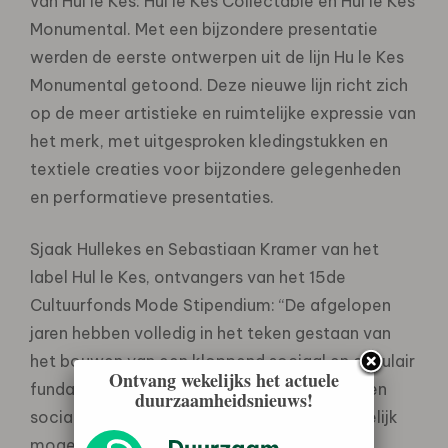
van Hul le Kes: Hul le Kes Collectable en Hul le Kes
Monumental. Met een bijzondere presentatie
werden de eerste ontwerpen uit de lijn Hu le Kes
Monumental getoond. Deze nieuwe lijn richt zich
op de meer artistieke en ruimtelijke expressie van
het merk, met uitgesproken kledingstukken en
textiele creaties voor bijzondere gelegenheden
en performatieve presentaties.
Sjaak Hullekes en Sebastiaan Kramer van het
label Hul le Kes, ontvangers van het 15de
Cultuurfonds Mode Stipendium: “De afgelopen
jaren hebben volledig in het teken gestaan van
het bouwen van een kloppend sociaal en circulair
Ontvang wekelijks het actuele
fundament. We wilden eerst bewijzen dat een
duurzaamheidsnieuws!
sociaal, circulair en lokaal model daadwerkelijk
mogelijk is binnen de mode-industrie. Het