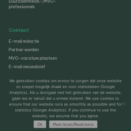
Duurzaamheids-/MVO-
professionals
Contact
E-mail redactie
Partner worden
MVO-vacature plaatsen
E-mail nieuwsbrief
English
We gebruiken cookies om ervoor te zorgen dat onze website
zo soepel mogelijk draait en voor statistieken (Google
Analytics). Als u doorgaat met het gebruiken van de website,
gaan we er vanuit dat u ermee instemt. We use cookies to
© 2000-2026 Van der Molen EIS
Colofon
Disclaimer
ensure that our website runs as smoothly as possible and for
Privacy
statistics (Google Analytics). If you continue to use the
website, we assume that you agree.
Ok
Meer lezen/Read more