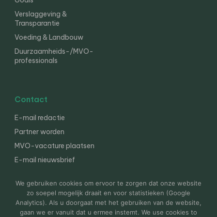
Goals
Verslaggeving &
Transparantie
Voeding & Landbouw
Duurzaamheids-/MVO-
professionals
Contact
E-mail redactie
Partner worden
MVO-vacature plaatsen
E-mail nieuwsbrief
English
We gebruiken cookies om ervoor te zorgen dat onze website
zo soepel mogelijk draait en voor statistieken (Google
Analytics). Als u doorgaat met het gebruiken van de website,
gaan we er vanuit dat u ermee instemt. We use cookies to
© 2000-2026 Van der Molen EIS
Colofon
Disclaimer