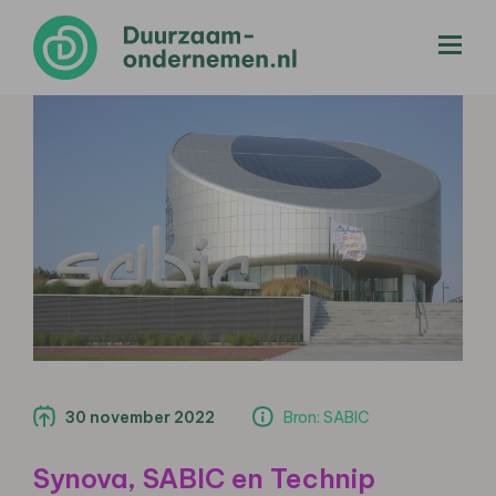
menu
30 november 2022
Bron: SABIC
Synova, SABIC en Technip