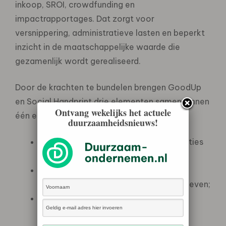
inkoop, SROI, crowdfunding en
impactrapportages. Dat zorgt voor
versnippering, administratieve lasten en beperkt
inzicht in de maatschappelijke waarde die
gezamenlijk wordt gerealiseerd.
Door de krachten te bundelen brengen GoodUp
en Social Handprint drie elementen samen binnen
Ontvang wekelijks het actuele
één ecosysteem:
duurzaamheidsnieuws!
Geld
— zoals subsidies, fondsen, donaties
en crowdfunding;
Mensen
— vrijwilligers, medewerkers,
bewoners en maatschappelijke initiatieven;
Impact
— inzicht in maatschappelijke
waarde, resultaten en SDG’s.