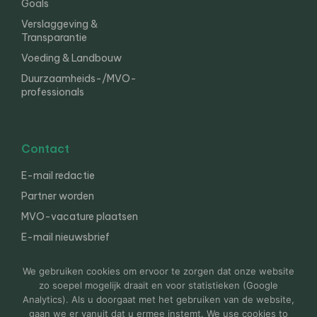
Goals
Verslaggeving &
Transparantie
Voeding & Landbouw
Duurzaamheids-/MVO-
professionals
Contact
E-mail redactie
Partner worden
MVO-vacature plaatsen
E-mail nieuwsbrief
English
We gebruiken cookies om ervoor te zorgen dat onze website
zo soepel mogelijk draait en voor statistieken (Google
Analytics). Als u doorgaat met het gebruiken van de website,
gaan we er vanuit dat u ermee instemt. We use cookies to
© 2000-2026 Van der Molen EIS
Colofon
Disclaimer