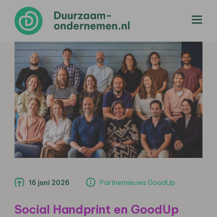
menu
16 juni 2026
Partnernieuws GoodUp
Social Handprint en GoodUp