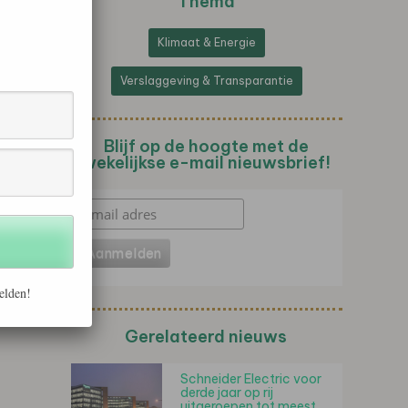
Thema
Klimaat & Energie
Verslaggeving & Transparantie
Blijf op de hoogte met de
wekelijkse e-mail nieuwsbrief!
elden!
Gerelateerd nieuws
Schneider Electric voor
derde jaar op rij
uitgeroepen tot meest