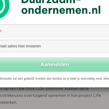
formatie van energiebeheer en automatisering, is een
de milieuprofielen van type III Environmental Product
ijn elektrische producten te delen op hun AI-
ngen.
mponenten missen van oudsher uitgebreide milieudata,
e architectuur, engineering en bouw (AEC)-industrie.
hatten van de belichaamde koolstof van hun
n schaarste van milieudata voor gebouwinstallaties.
e Click LCA pakt deze situatie aan. Dit partnerschap
enieurs, ontwerpers en duurzaamheidsexperts om
formatie zal niet gedeeld worden met derden en je kunt je eenvoudig weer afm
nemen. Nu het EPD voor elektrische producten van
 is op het One Click LCA-platform, kunnen deze
ficatiekeuzes overtuigend opnemen in hun project Life
beperken.