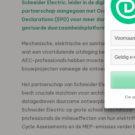
Schneider Electric, leider in de digitale trans
partnerschap aangegaan met One Click LCA om 
Declarations (EPD) voor meer dan 50.000 van z
gestuurde duurzaamheidsplatform en -oplossi
Mechanische, elektrische en sanitaire (MEP) co
wat een voortdurende uitdaging betekent voor d
AEC-professionals hebben moeite met het insc
bouwprojecten vanwege de ontoegankelijkheid e
Het partnerschap van Schneider Electric met On
biedt cruciale inzichten voor architecten, ing
Uw in
datagedreven duurzame ontwerpbeslissingen te 
Schneider Electric op grote schaal beschikbaar
professionals de milieueffecten van hun elektri
Cycle Assessments en de MEP-emissies verder 