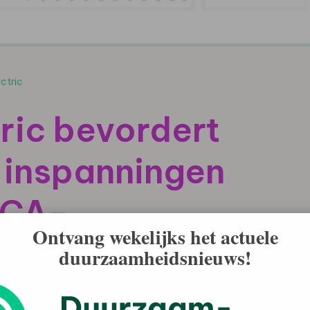
ctric
ric bevordert
 inspanningen
LCA-
Ontvang wekelijks het actuele
duurzaamheidsnieuws!