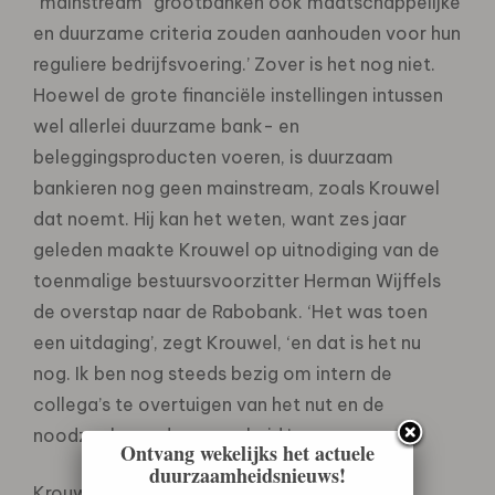
”mainstream” grootbanken ook maatschappelijke
en duurzame criteria zouden aanhouden voor hun
reguliere bedrijfsvoering.’ Zover is het nog niet.
Hoewel de grote financiële instellingen intussen
wel allerlei duurzame bank- en
beleggingsproducten voeren, is duurzaam
bankieren nog geen mainstream, zoals Krouwel
dat noemt. Hij kan het weten, want zes jaar
geleden maakte Krouwel op uitnodiging van de
toenmalige bestuursvoorzitter Herman Wijffels
de overstap naar de Rabobank. ‘Het was toen
een uitdaging’, zegt Krouwel, ‘en dat is het nu
nog. Ik ben nog steeds bezig om intern de
collega’s te overtuigen van het nut en de
noodzaak van duurzaamheid.’
Ontvang wekelijks het actuele
duurzaamheidsnieuws!
Krouwel is betrokken bij belangrijke