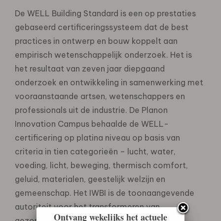
De WELL Building Standard is een op prestaties
gebaseerd certificeringssysteem dat de best
practices in ontwerp en bouw koppelt aan
empirisch wetenschappelijk onderzoek. Het is
het resultaat van zeven jaar diepgaand
onderzoek en ontwikkeling in samenwerking met
vooraanstaande artsen, wetenschappers en
professionals uit de industrie. De Planon
Innovation Campus behaalde de WELL-
certificering op platina niveau op basis van
criteria in tien categorieën – lucht, water,
voeding, licht, beweging, thermisch comfort,
geluid, materialen, geestelijk welzijn en
gemeenschap. Het IWBI is de toonaangevende
autoriteit voor het transformeren van
Ontvang wekelijks het actuele
gezondheid en welzijn met een people-first