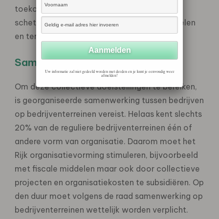
toekomstbeeld voor bedrijventerreinen te
schetsen, voorzien van meetbare tussendoelen
en termijnen om deze te bereiken.
Samenwerking
Uw informatie zal niet gedeeld worden met derden en je kunt je eenvoudig weer
afmelden!
Om deze collectieve doelstellingen te bereiken,
is georganiseerde samenwerking tussen bedrijven
op bedrijventerreinen vereist. Helaas kent slechts
20% van de reguliere bedrijventerreinen één of
andere vorm van organisatie. Daarom moet het
Rijk organisatievorming stimuleren, bijvoorbeeld
met fiscale middelen maar ook door collectieve
projecten en organisatiekosten te subsidiëren. Op
den duur moet volgens de raad samenwerking op
bedrijventerreinen wettelijk worden verplicht.