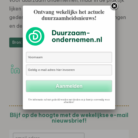
lijken acties nog wel enigszins te worden
Ontvang wekelijks het actuele
duurzaamheidsnieuws!
gedempt door de huidige financiële beperkingen
en de noodzaak voor kostenbesparingen.
Bron: Kennissite MKB en ondernemerschap
Uw informatie zal niet gedeeld worden met derden en je kunt je eenvoudig weer
afmelden!
Blijf op de hoogte met de wekelijkse e-mail
nieuwsbrief!