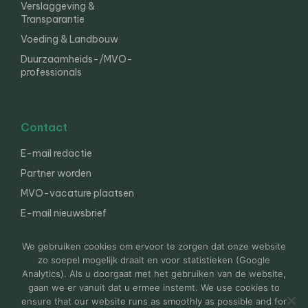
Verslaggeving &
Transparantie
Voeding & Landbouw
Duurzaamheids-/MVO-
professionals
Contact
E-mail redactie
Partner worden
MVO-vacature plaatsen
E-mail nieuwsbrief
English
We gebruiken cookies om ervoor te zorgen dat onze website
zo soepel mogelijk draait en voor statistieken (Google
Analytics). Als u doorgaat met het gebruiken van de website,
gaan we er vanuit dat u ermee instemt. We use cookies to
© 2000-2026 Van der Molen EIS
Colofon
Disclaimer
ensure that our website runs as smoothly as possible and for
Privacy