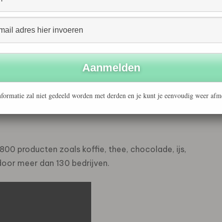
sjes zijn te koop bij onder andere de betere hotels,
rade keurmerk in Nederland. Dit keurmerk, in Nederland
en focus op boerencoöperaties in ontwikkelingslanden.
 kans op ontwikkeling te geven, zijn er naast strenge
en over de betaling aan boeren. Zo ontvangen zij
formatie zal niet gedeeld worden met derden en je kunt je eenvoudig weer afm
e. Via deze criteria kunnen zij samen werken aan een
800 producten zoals koffie, thee, chocolade, ijs,
door meer dan 130 bedrijven.