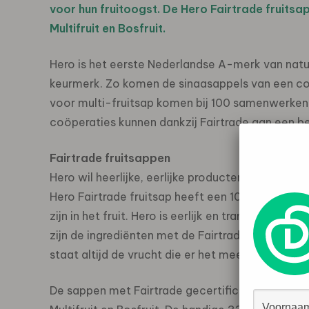
voor hun fruitoogst. De Hero Fairtrade fruitsa
Multifruit en Bosfruit.
Hero is het eerste Nederlandse A-merk van natu
keurmerk. Zo komen de sinaasappels van een coöp
voor multi-fruitsap komen bij 100 samenwerkend
coöperaties kunnen dankzij Fairtrade aan een b
Fairtrade fruitsappen
Hero wil heerlijke, eerlijke producten maken op 
Hero Fairtrade fruitsap heeft een 100% vruchtge
zijn in het fruit. Hero is eerlijk en transparant
zijn de ingrediënten met de Fairtrade voorwaar
staat altijd de vrucht die er het meeste in de sap
De sappen met Fairtrade gecertificeerde ingredi