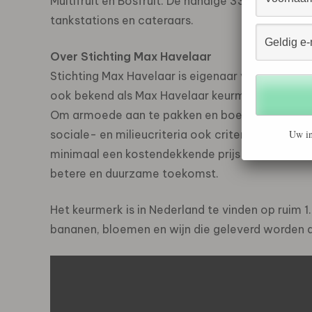
Multifruit en Bosfruit. De handige 330 ml PET fle
tankstations en cateraars.
Over Stichting Max Havelaar
Stichting Max Havelaar is eigenaar van het Fairt
ook bekend als Max Havelaar keurmerk, heeft e
Om armoede aan te pakken en boeren een eerlijke
sociale- en milieucriteria ook criteria opgenom
Uw in
minimaal een kostendekkende prijs en een premi
betere en duurzame toekomst.
Het keurmerk is in Nederland te vinden op ruim 1.
bananen, bloemen en wijn die geleverd worden 