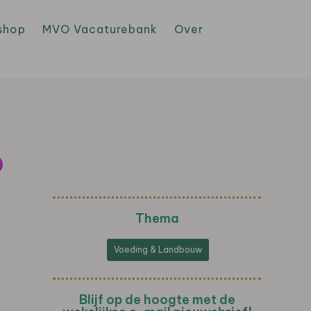
shop
MVO Vacaturebank
Over
o
Thema
Voeding & Landbouw
Blijf op de hoogte met de