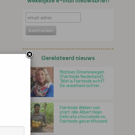
wekelijkse e-mail nieuwsbrief!
Gerelateerd nieuws
Marloes Groenewegen
(Fairtrade Nederland):
'Wat is Fairtrade echt?
De waarheid achter…
Fairtrade Weken van
start: alle Albert Heijn
Delicata chocolade nu
Fairtrade gecertificeerd