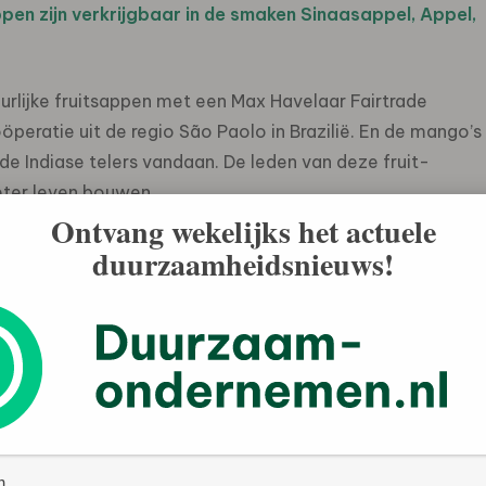
ppen zijn verkrijgbaar in de smaken Sinaasappel, Appel,
urlijke fruitsappen met een Max Havelaar Fairtrade
eratie uit de regio São Paolo in Brazilië. En de mango’s
e Indiase telers vandaan. De leden van deze fruit-
eter leven bouwen.
Ontvang wekelijks het actuele
duurzaamheidsnieuws!
basis van fruit zonder geur-, kleur- en smaakstoffen.
halte en bevat alleen suikers die van nature aanwezig
 over de ingrediënten. In overeenstemming met Max Havelaar
den verhandeld. En op de voorzijde van de verpakking
 zit.
ënten zijn verkrijgbaar in de smaken Sinaasappel, Appel,