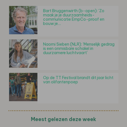
Bart Bruggenwirth (b-open): 'Zo
maak je je duurzaamheids-
communicatie EmpCo-proof en
bouw je…
Naomi Sieben (NLR): 'Menselijk gedrag
is een onmisbare schakel in
duurzamere luchtvaart'
Op de TT Festival brandt dit jaar licht
van olifantenpoep
Meest gelezen deze week