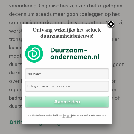
verandering. Organisaties zijn zich het afgelopen
decennium steeds meer gaan toeleggen op het
communiceren door middel van content. Maar zij
Ontvang wekelijks het actuele
worstelen met de vraag hoe zij dit op een
duurzaamheidsnieuws!
transparante, authentieke en effectieve manier
kunnen doen, zeker als het gaat om
maatschappelijke en
duurzaamheidsdoelstellingen. Het lectoraat gaat
deze vraagstukken onderzoeken en adviseert
over het ontwerp van mediaoplossingen voor
organisaties, merken en beleidsmakers die een
bijdrage willen leveren aan maatschappelijke of
duurzaamheidsdoelen.”
Uw informatie zal niet gedeeld worden met derden en je kunt je eenvoudig weer
afmelden!
Attitude-gedragskloof