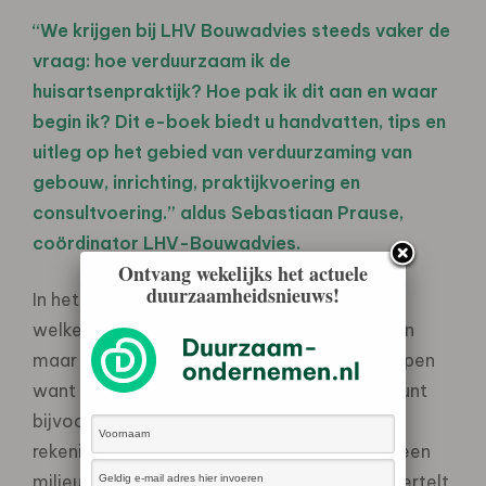
“We krijgen bij LHV Bouwadvies steeds vaker de
vraag: hoe verduurzaam ik de
huisartsenpraktijk? Hoe pak ik dit aan en waar
begin ik? Dit e-boek biedt u handvatten, tips en
uitleg op het gebied van verduurzaming van
gebouw, inrichting, praktijkvoering en
consultvoering.” aldus Sebastiaan Prause,
coördinator LHV-Bouwadvies.
Ontvang wekelijks het actuele
duurzaamheidsnieuws!
In het overzicht met quick wins kunt u lezen
welke maatregelen weinig tijd en geld kosten
maar veel opleveren. “Begin met kleine stappen
want ook die zetten zoden aan de dijk. Je kunt
bijvoorbeeld bij de keuze van een inhalator
rekening houden met milieuschade en voor een
milieuvriendelijke poederinhalator kiezen’, vertelt