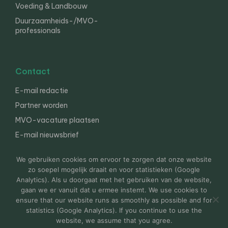
Voeding & Landbouw
Duurzaamheids-/MVO-
professionals
Contact
E-mail redactie
Partner worden
MVO-vacature plaatsen
E-mail nieuwsbrief
English
We gebruiken cookies om ervoor te zorgen dat onze website
zo soepel mogelijk draait en voor statistieken (Google
Analytics). Als u doorgaat met het gebruiken van de website,
gaan we er vanuit dat u ermee instemt. We use cookies to
© 2000-2026 Van der Molen EIS
Colofon
Disclaimer
ensure that our website runs as smoothly as possible and for
Privacy
statistics (Google Analytics). If you continue to use the
website, we assume that you agree.