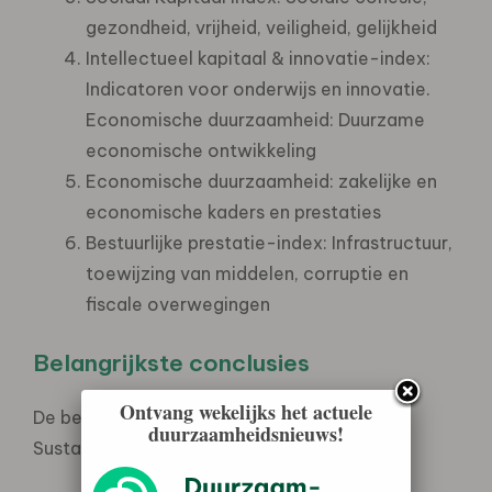
gezondheid, vrijheid, veiligheid, gelijkheid
Intellectueel kapitaal & innovatie-index:
Indicatoren voor onderwijs en innovatie.
Economische duurzaamheid: Duurzame
economische ontwikkeling
Economische duurzaamheid: zakelijke en
economische kaders en prestaties
Bestuurlijke prestatie-index: Infrastructuur,
toewijzing van middelen, corruptie en
fiscale overwegingen
Belangrijkste conclusies
Ontvang wekelijks het actuele
De belangrijkste conclusies uit de Global
duurzaamheidsnieuws!
Sustainable Competitiveness Index 2023: