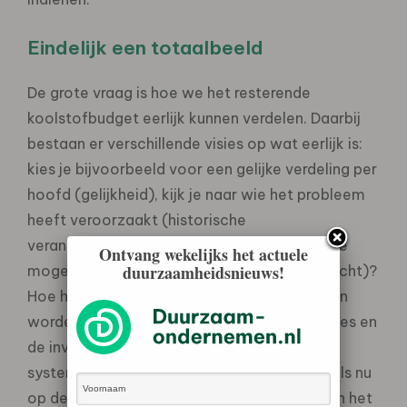
Eindelijk een totaalbeeld
De grote vraag is hoe we het resterende
koolstofbudget eerlijk kunnen verdelen. Daarbij
bestaan er verschillende visies op wat eerlijk is:
kies je bijvoorbeeld voor een gelijke verdeling per
hoofd (gelijkheid), kijk je naar wie het probleem
heeft veroorzaakt (historische
verantwoordelijkheid) of naar wie de meeste
Ontvang wekelijks het actuele
duurzaamheidsnieuws!
mogelijkheden heeft bij te dragen (draagkracht)?
Hoe het koolstofbudget verdeeld zou kunnen
worden op grond van deze verschillende visies en
de invulling hiervan is nog nooit eerder zo
systematisch en volledig in kaart gebracht als nu
op de website
CarbonBudgetExplorer.eu
van het