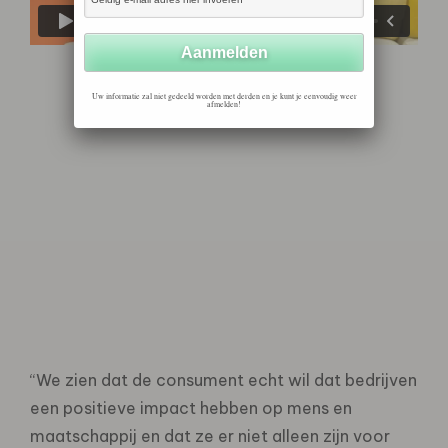
Uw informatie zal niet gedeeld worden met derden en je kunt je eenvoudig weer
afmelden!
“We zien dat de consument echt wil dat bedrijven
een positieve impact hebben op mens en
maatschappij en dat ze er niet alleen zijn voor