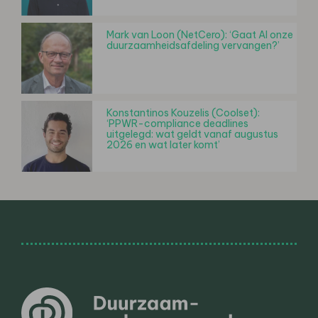
Mark van Loon (NetCero): ‘Gaat AI onze
duurzaamheidsafdeling vervangen?’
Konstantinos Kouzelis (Coolset):
‘PPWR-compliance deadlines
uitgelegd: wat geldt vanaf augustus
2026 en wat later komt’