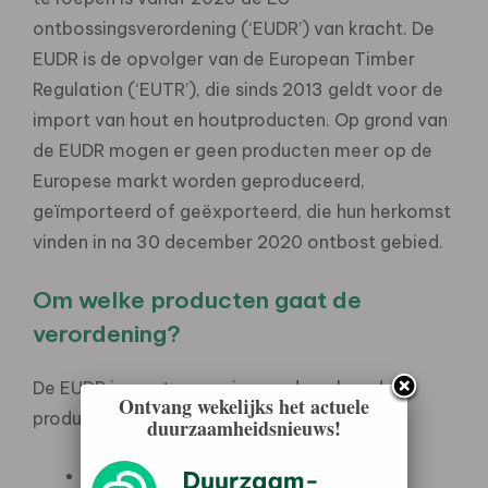
ontbossingsverordening (‘EUDR’) van kracht. De
EUDR is de opvolger van de European Timber
Regulation (‘EUTR’), die sinds 2013 geldt voor de
import van hout en houtproducten. Op grond van
de EUDR mogen er geen producten meer op de
Europese markt worden geproduceerd,
geïmporteerd of geëxporteerd, die hun herkomst
vinden in na 30 december 2020 ontbost gebied.
Om welke producten gaat de
verordening?
De EUDR is van toepassing op de volgende
Ontvang wekelijks het actuele
producten:
duurzaamheidsnieuws!
Cacao