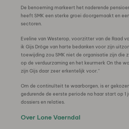
De benoeming markeert het naderende pensioen va
heeft SMK een sterke groei doorgemaakt en een 
sectoren.
Eveline van Westerop, voorzitter van de Raad v
ik Gijs Dröge van harte bedanken voor zijn uitzond
toewijding zou SMK niet de organisatie zijn die 
op de verduurzaming en het keurmerk On the way t
zijn Gijs daar zeer erkentelijk voor.”
Om de continuïteit te waarborgen, is er gekozen 
gedurende de eerste periode na haar start op 1 
dossiers en relaties.
Over Lone Vaerndal