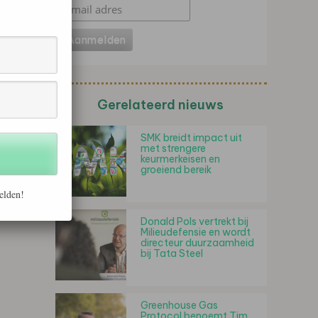
Gerelateerd nieuws
SMK breidt impact uit
met strengere
keurmerkeisen en
groeiend bereik
elden!
Donald Pols vertrekt bij
Milieudefensie en wordt
directeur duurzaamheid
bij Tata Steel
Greenhouse Gas
Protocol benoemt Tim