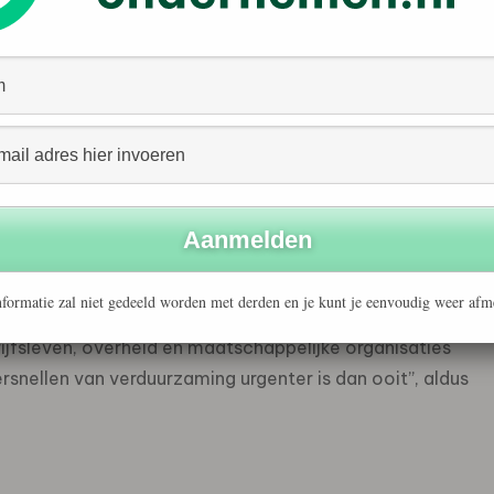
n bekleedde zij daarvoor managementfuncties bij onder
.
e strategische ambities weet te vertalen naar concrete,
ed van ESG/duurzaamheid, stakeholdermanagement en
n bij de groeiambities van SMK.
ners en stakeholders de impact van SMK verder te
formatie zal niet gedeeld worden met derden en je kunt je eenvoudig weer afm
in om de zichtbaarheid te versterken, de internationale
ijfsleven, overheid en maatschappelijke organisaties
ersnellen van verduurzaming urgenter is dan ooit”, aldus