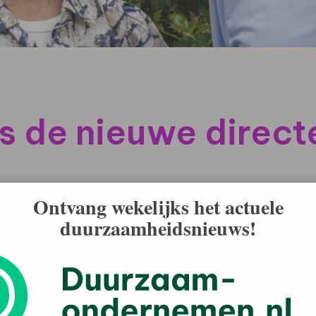
s de nieuwe direc
cteur. Zij treedt per 1 juni in dienst van SMK. Vanaf
Ontvang wekelijks het actuele
n de huidige directeur, Gijs Dröge, die dan na een
duurzaamheidsnieuws!
n gaat.
varen en bevlogen leider in huis met een sterke visie op
nationale ervaring opgebouwd in zowel het
est recentelijk werkzaam als Communication Business