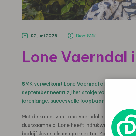
02 juni 2026
Bron: SMK
Lone Vaerndal i
SMK verwelkomt Lone Vaerndal als de nieuwe dire
september neemt zij het stokje volledig over va
jarenlange, succesvolle loopbaan met pensioe
Met de komst van Lone Vaerndal haalt SMK een er
duurzaamheid. Lone heeft indrukwekkende inter
bedrijfsleven als de ngo-sector. Zo was zij me