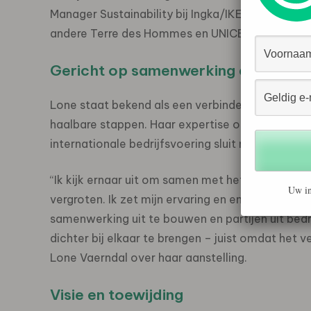
Manager Sustainability bij Ingka/IKEA global e
andere Terre des Hommes en UNICEF Nederland
Gericht op samenwerking en impact
Lone staat bekend als een verbindende leider di
haalbare stappen. Haar expertise op het gebi
internationale bedrijfsvoering sluit naadloos aa
“Ik kijk ernaar uit om samen met het team, part
Uw in
vergroten. Ik zet mijn ervaring en energie graag 
samenwerking uit te bouwen en partijen uit bedr
dichter bij elkaar te brengen – juist omdat het v
Lone Vaerndal over haar aanstelling.
Visie en toewijding