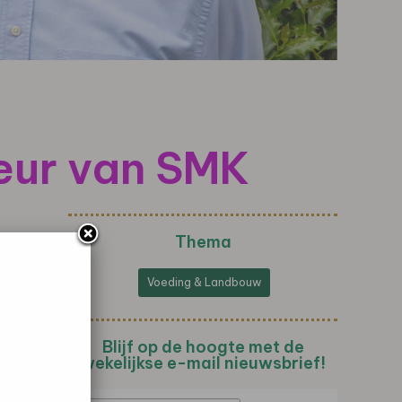
teur van SMK
Thema
Voeding & Landbouw
Blijf op de hoogte met de
wekelijkse e-mail nieuwsbrief!