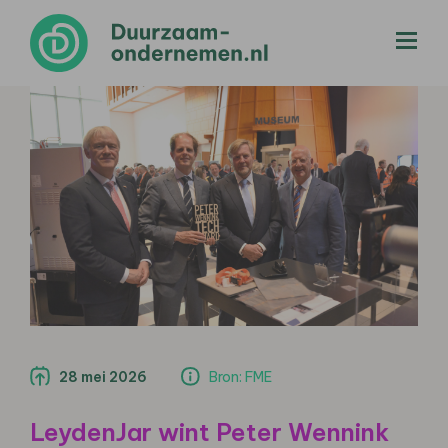
menu
28 mei 2026
Bron: FME
LeydenJar wint Peter Wennink