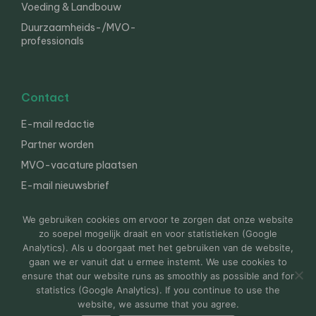
Voeding & Landbouw
Duurzaamheids-/MVO-
professionals
Contact
E-mail redactie
Partner worden
MVO-vacature plaatsen
E-mail nieuwsbrief
English
We gebruiken cookies om ervoor te zorgen dat onze website
zo soepel mogelijk draait en voor statistieken (Google
Analytics). Als u doorgaat met het gebruiken van de website,
gaan we er vanuit dat u ermee instemt. We use cookies to
© 2000-2026 Van der Molen EIS
Colofon
Disclaimer
ensure that our website runs as smoothly as possible and for
Privacy
statistics (Google Analytics). If you continue to use the
website, we assume that you agree.