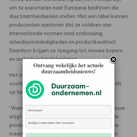
om te exporteren naar Europese bedrijven die
duurzaamheidseisen stellen. Met een label kunnen
producenten aantonen dat ze voldoen aan
internationale normen rond ontbossing,
arbeidsomstandigheden en productkwaliteit.
Daardoor krijgen ze toegang tot nieuwe kopers
en stabielere handelsrelaties.
Ontvang wekelijks het actuele
duurzaamheidsnieuws!
Het onderzoek van KU Leuven toont dat dit
voorbeeld geen uitzondering is maar ook geldt
op het niveau van tropische exportlanden.
“Wanneer het aandeel gecertificeerde landbouw
stijgt in een land, groeit ook de export van die
producten, en dat betekent een economische
meerwaarde voor die landen”, zegt professor