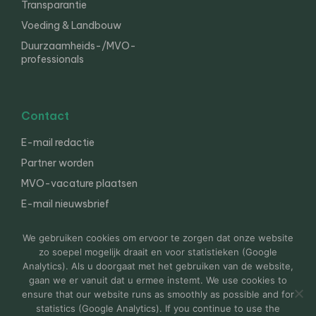
Transparantie
Voeding & Landbouw
Duurzaamheids-/MVO-
professionals
Contact
E-mail redactie
Partner worden
MVO-vacature plaatsen
E-mail nieuwsbrief
English
We gebruiken cookies om ervoor te zorgen dat onze website
zo soepel mogelijk draait en voor statistieken (Google
Analytics). Als u doorgaat met het gebruiken van de website,
gaan we er vanuit dat u ermee instemt. We use cookies to
© 2000-2026 Van der Molen EIS
Colofon
Disclaimer
ensure that our website runs as smoothly as possible and for
Privacy
statistics (Google Analytics). If you continue to use the