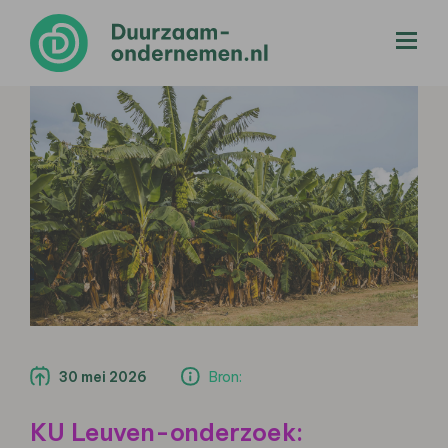
menu
30 mei 2026
Bron:
KU Leuven-onderzoek: