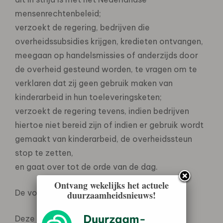
mensenrechtenbeleid;
verzoekt de regering, bedrijven die
overheidssubsidies krijgen, kredieten ontvangen,
meegaan op handelsmissies of anderzijds door
de overheid gesteund worden, te vragen om te
verklaren dat zij geen gebruik maken van
kinderarbeid in hun toeleveringsketen;
verzoekt de regering tevens, indien bedrijven
hiertoe niet bereid zijn of indien er gebruik wordt
gemaakt van kinderarbeid, de overheidssteun
stop te zetten,
en gaat over tot de orde van de dag.
Ontvang wekelijks het actuele
De voorzitter:
duurzaamheidsnieuws!
Deze motie is voorgesteld door de leden