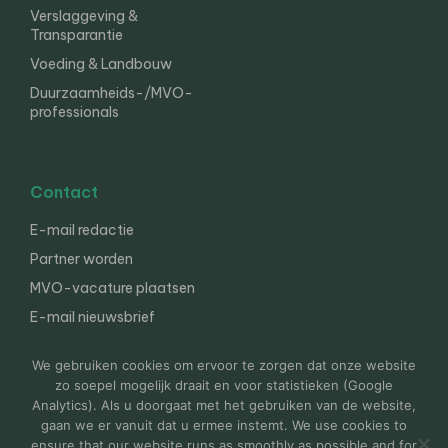
Verslaggeving &
Transparantie
Voeding & Landbouw
Duurzaamheids-/MVO-
professionals
Contact
E-mail redactie
Partner worden
MVO-vacature plaatsen
E-mail nieuwsbrief
English
We gebruiken cookies om ervoor te zorgen dat onze website
zo soepel mogelijk draait en voor statistieken (Google
Analytics). Als u doorgaat met het gebruiken van de website,
gaan we er vanuit dat u ermee instemt. We use cookies to
© 2000-2026 Van der Molen EIS
Colofon
Disclaimer
ensure that our website runs as smoothly as possible and for
Privacy