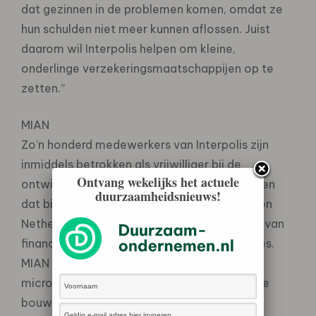
dat gezinnen in de problemen komen, omdat ze
hun schulden niet meer kunnen aflossen. Juist
daarom wil Interpolis helpen om kleine,
onderlinge verzekeringsmaatschappijen op te
zetten.”
MIAN
Zo’n honderd medewerkers van Interpolis zijn
inmiddels betrokken als vrijwilliger bij de
Ontvang wekelijks het actuele
ontwikkeling van microverzekeringen. Zij doen
duurzaamheidsnieuws!
dat binnen MIAN (Micro Insurance Association
Netherlands), een netwerk van deskundigen van
financiële dienstverleners en hulporganisaties.
MIAN heeft als doel het stelsel van
microverzekeringen in de wereld verder uit te
bouwen.