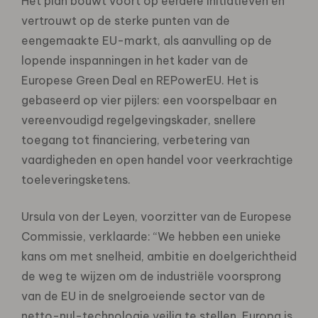
Het plan bouwt voort op eerdere initiatieven en
vertrouwt op de sterke punten van de
eengemaakte EU-markt, als aanvulling op de
lopende inspanningen in het kader van de
Europese Green Deal en REPowerEU. Het is
gebaseerd op vier pijlers: een voorspelbaar en
vereenvoudigd regelgevingskader, snellere
toegang tot financiering, verbetering van
vaardigheden en open handel voor veerkrachtige
toeleveringsketens.
Ursula von der Leyen, voorzitter van de Europese
Commissie, verklaarde: “We hebben een unieke
kans om met snelheid, ambitie en doelgerichtheid
de weg te wijzen om de industriële voorsprong
van de EU in de snelgroeiende sector van de
netto-nul-technologie veilig te stellen. Europa is