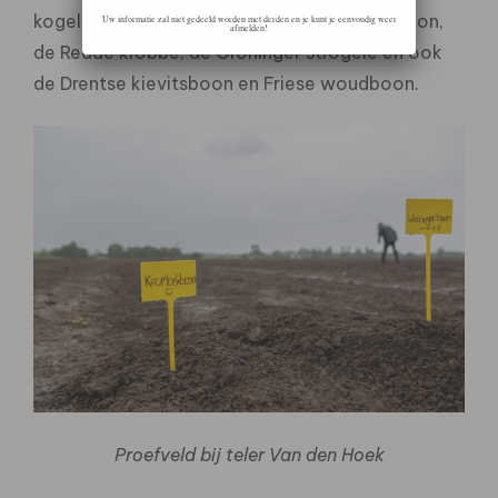
kogelboon, de Noord-Hollandse krombekboon,
Uw informatie zal niet gedeeld worden met derden en je kunt je eenvoudig weer
afmelden!
de Reade krobbe, de Groninger strogele en ook
de Drentse kievitsboon en Friese woudboon.
Proefveld bij teler Van den Hoek