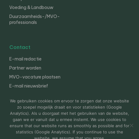
Voeding & Landbouw
Duurzaamheids-/MVO-
professionals
Contact
E-mail redactie
Partner worden
MVO-vacature plaatsen
E-mail nieuwsbrief
English
We gebruiken cookies om ervoor te zorgen dat onze website
zo soepel mogelijk draait en voor statistieken (Google
Analytics). Als u doorgaat met het gebruiken van de website,
gaan we er vanuit dat u ermee instemt. We use cookies to
© 2000-2026 Van der Molen EIS
Colofon
Disclaimer
ensure that our website runs as smoothly as possible and for
Privacy
statistics (Google Analytics). If you continue to use the
website, we assume that you agree.