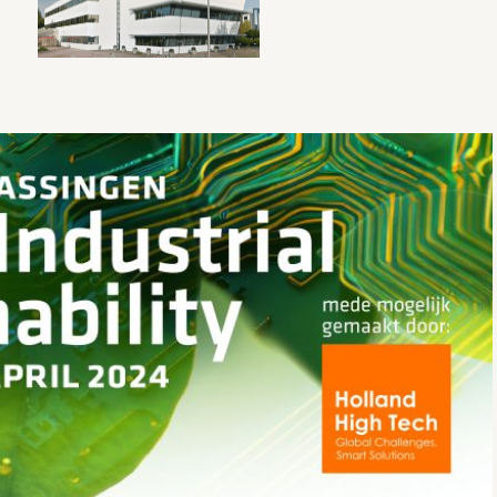
lendar
iCalendar
Off