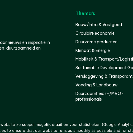
Thema’s
Bouw/Infra & Vastgoed
Circulaire economie
Duurzame producten
r nieuws en inspiratie in
en, duurzaamheid en
Klimaat & Energie
Mobiliteit & Transport/Logist
Sustainable Development Go
Verslaggeving & Transparant
Voeding & Landbouw
Duurzaamheids-/MVO-
professionals
er
Privacy
ebsite zo soepel mogelijk draait en voor statistieken (Google Analytic
s to ensure that our website runs as smoothly as possible and for stat