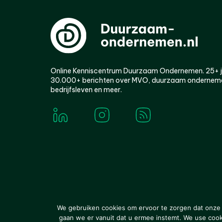
Online Kenniscentrum Duurzaam Ondernemen. 25+ jaa
30.000+ berichten over MVO, duurzaam ondernem
bedrijfsleven en meer.
© 2000-2026 Van der Molen EIS
Colofon
Disclaim
We gebruiken cookies om ervoor te zorgen dat onze w
gaan we er vanuit dat u ermee instemt. We use cookie