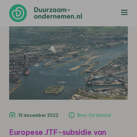
menu
13 december 2022
Bron: OV IJmond
Europese JTF-subsidie van