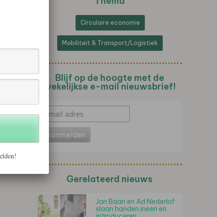
Thema
Circulaire economie
Mobiliteit & Transport/Logistiek
Blijf op de hoogte met de
wekelijkse e-mail nieuwsbrief!
elden!
Gerelateerd nieuws
Jan Baan en Ad Nederlof
slaan handen ineen en
introduceren