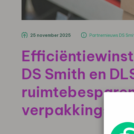
25 november 2025
Partnernieuws DS Smi
Efficiëntiewinst
DS Smith en DL
ruimtebespare
verpakkingsopl