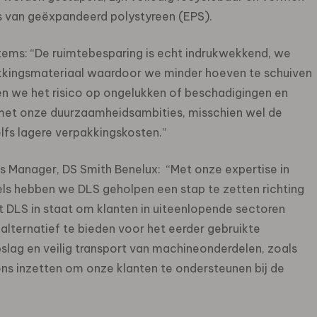
s van geëxpandeerd polystyreen (EPS).
stems: “De ruimtebesparing is echt indrukwekkend, we
kkingsmateriaal waardoor we minder hoeven te schuiven
n we het risico op ongelukken of beschadigingen en
n met onze duurzaamheidsambities, misschien wel de
zelfs lagere verpakkingskosten.”
Manager, DS Smith Benelux: “Met onze expertise in
ls hebben we DLS geholpen een stap te zetten richting
lt DLS in staat om klanten in uiteenlopende sectoren
 alternatief te bieden voor het eerder gebruikte
slag en veilig transport van machineonderdelen, zoals
ons inzetten om onze klanten te ondersteunen bij de