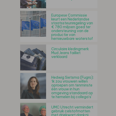
Europese Commissie
keurt een Nederlandse
staatssteunregeling van
€ 780 miljoen goed ter
ondersteuning van de
productie van
hernieuwbare waterstof
Circulaire kledingmerk
Mud Jeans failliet
verklaard
Hedwig Sietsma (Fugro):
‘Ik zou vrouwen willen
oproepen om tenminste
één vrouw in hun
omgeving standaard op
te hemelen bij collega’s’
UMC Utrecht vermindert
gebruik celstofmatten
met driekwart dankzij