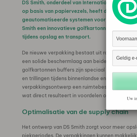
DS Smith, onderdeel van International Paper 
op basis van papiervezels, heeft de handen i
geautomatiseerde systemen voor interne logist
Smith een innovatieve golfkartonnen buffer on
tijdens opslag en transport.
De nieuwe verpakking bestaat uit robuuste zijp
een solide beschermlaag aan beide zijden, waar
golfkartonnen buffers zijn speciaal ontworpen
en trillingen tijdens binnenlandse en internation
verpakkingsontwerp een ruimtebesparing van ci
wat direct resulteert in voordelen op het gebied 
Uw in
Optimalisatie van de supply chain
Het ontwerp van DS Smith zorgt voor meer opsla
piekperiodes. De verpakkingen kunnen makkelijk