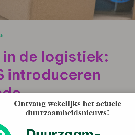
th
 in de logistiek:
S introduceren
nde
Ontvang wekelijks het actuele
ossing
duurzaamheidsnieuws!