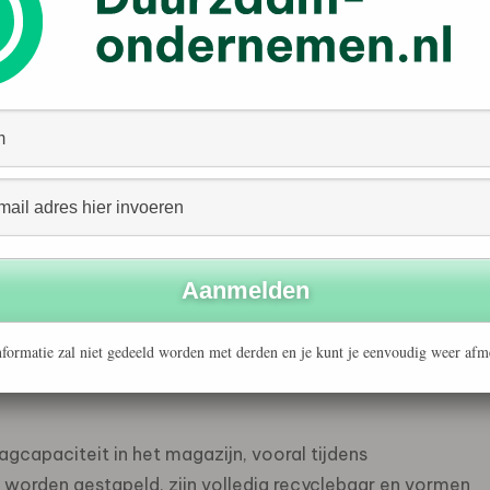
en wereldwijde leverancier van duurzame verpakkingen
neengeslagen met DLS, producent van
iek en infrastructuur. In opdracht van DLS heeft DS
twikkeld die belangrijke machineonderdelen beschermt
anelen van dubbelgolf karton. Deze constructie vormt
door de inhoud optimaal beschermd blijft. De
 om de producten van DLS te beschermen tegen schokken
ale transport. Daarnaast biedt het nieuwe
rca 60% ten opzichte van eerdere EPS verpakkingen,
van opslagcapaciteit en logistieke efficiëntie.
formatie zal niet gedeeld worden met derden en je kunt je eenvoudig weer afm
gcapaciteit in het magazijn, vooral tijdens
 worden gestapeld, zijn volledig recyclebaar en vormen