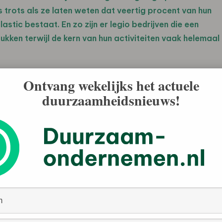
ns trots als ze laten weten dat veertig procent van hun
stic bestaat. En zo zijn er legio bedrijven die een
ukken terwijl de kern van hun activiteiten vaak helemaal
drijven duurzaamheid enkel om meer producten te
Ontvang wekelijks het actuele
re woorden: ze genereren wel aandacht voor
duurzaamheidsnieuws!
ho maar. Ergens logisch ook, want dat is veel complexer
oe je organisatie werkt en is ingericht. Maar hoewel je
 het starten van die verandering ligt bij een mvo- of
at vooral een taak is van de marcomprofessional. We