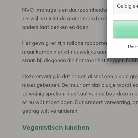
MVO-managers en duurzaamheidsexperts weten 
Terwijl het juist de marcomprofessionals zijn di
anders laat denken en doen.
Het gevolg: er zijn talloze rapporten, onderzoe
Uw in
maar komen niet of nauwelijks aan bij anderen a
staan bij diegenen die het voor het zeggen hebb
Onze ervaring is dat er dan al snel een clubje g
moet gebeuren. De muur om dat clubje wordt ech
te weinig spreken in de taal van de boardroom 
er nu wát moet doen. Dat creëert verwarring, onw
gedrag wilt veranderen.
Veganistisch lunchen