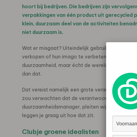
hoort bij bedrijven. Die bedrijven zijn vervolge
verpakkingen van één product uit gerecycled pla
klein, duurzaam deel van de activiteiten benadr
niet duurzaam is.
Wat er misgaat? Uiteindelijk gebruiken deze be
verkopen of hun imago te verbeteren. Met ande
duurzaamheid, maar écht de wereld verbeteren, 
dan dat.
Dat vereist namelijk een grote verandering van h
zou verwachten dat de verantwoordelijkheid voor
duurzaamheidsmanager, pleiten wij er nu voor d
leggen je graag uit hoe dat zit.
Clubje groene idealisten