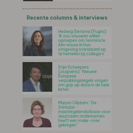
Recente columns & interviews
Hedwig Sietsma (Fugro):
‘Ik zou vrouwen willen
oproepen om tenminste
één vrouw in hun
omgeving standaard op
te hemelen bij collega’s’
Stijn Scheepers
(osapiens): ‘Nieuwe
Europese
verpakkingsregels vragen
om grip op data in de hele
keten’
Marjon Olijdam: “De
Stimular-
maatregelendatbase voor
duurzaam ondernemen
heeft een make-over
gekregen”