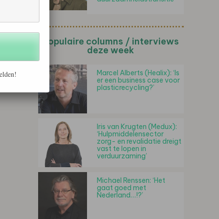
Populaire columns / interviews
deze week
Marcel Alberts (Healix): ‘Is
elden!
er een business case voor
plasticrecycling?’
Iris van Krugten (Medux):
‘Hulpmiddelensector
zorg- en revalidatie dreigt
vast te lopen in
verduurzaming’
Michael Renssen: ‘Het
gaat goed met
Nederland…!?’