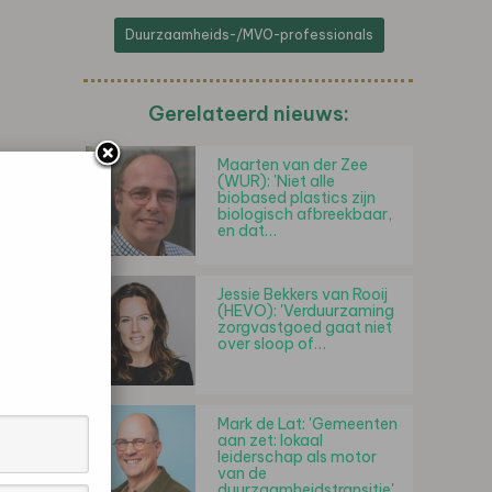
Duurzaamheids-/MVO-professionals
Gerelateerd nieuws:
Maarten van der Zee
(WUR): 'Niet alle
biobased plastics zijn
biologisch afbreekbaar,
en dat…
Jessie Bekkers van Rooij
(HEVO): 'Verduurzaming
zorgvastgoed gaat niet
over sloop of…
Mark de Lat: 'Gemeenten
aan zet: lokaal
leiderschap als motor
van de
duurzaamheidstransitie'