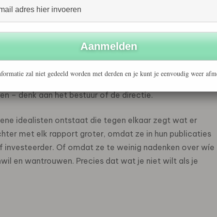
veel van wat er moet gebeuren om te verduurzamen.
e weten hoe je mensen in beweging krijgt, hoe je ze
ken en plannen gemaakt. Ze bevatten relevante kennis,
formatie zal niet gedeeld worden met derden en je kunt je eenvoudig weer afm
ls je niet over de communicatie ervan nadenkt. Laat
en – denk aan het bestuur of de directie.
roene idealisten ontstaat die tegen elkaar zegt wat er
ter met elk rapport groter, omdat ze in hun publicaties
of investeerder. Of omdat ze te weinig nadenken over wíe
il en wantrouwen. Precies dat wat je niet wilt als je