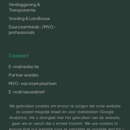
Verslaggeving &
Transparantie
Voeding & Landbouw
Duurzaamheids-/MVO-
professionals
Contact
E-mail redactie
Partner worden
MVO-vacature plaatsen
E-mail nieuwsbrief
English
We gebruiken cookies om ervoor te zorgen dat onze website
zo soepel mogelijk draait en voor statistieken (Google
Analytics). Als u doorgaat met het gebruiken van de website,
gaan we er vanuit dat u ermee instemt. We use cookies to
© 2000-2026 Van der Molen EIS
Colofon
Disclaimer
ensure that our website runs as smoothly as possible and for
Privacy