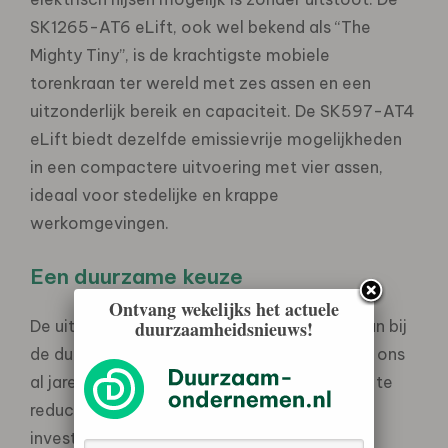
SK1265-AT6 eLift, ook wel bekend als “The
Mighty Tiny”, is de krachtigste mobiele
torenkraan ter wereld met zes assen en een
uitzonderlijk bereik en capaciteit. De SK597-AT4
eLift biedt dezelfde emissievrije mogelijkheden
in een compactere uitvoering met vier assen,
ideaal voor stedelijke en krappe
werkomgevingen.
Een duurzame keuze
Ontvang wekelijks het actuele
duurzaamheidsnieuws!
De uitbreiding van de vloot sluit naadloos aan bij
de duurzame ambities van Saan. “Wij zetten ons
al jaren succesvol in om onze CO2-uitstoot te
reduceren en zijn trots dat we met deze
investering onze groene hijskranenvloot