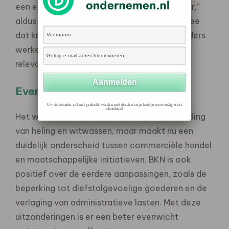
een enorme steun in de rug voor onze sector,”
aldus Rachel Heijne. “De Kamer erkent hiermee
dat kringlooporganisaties fundamenteel anders
werken dan commerciële opkopers en geen
relevante rol spelen in helingpraktijken.”
Evenwichtige wetgeving
Uw informatie zal niet gedeeld worden met derden en je kunt je eenvoudig weer
afmelden!
Het wetsvoorstel blijft gericht op de bestrijding
van heling en witwassen, maar maakt nu een
duidelijk onderscheid tussen commerciële handel
en maatschappelijke initiatieven. BKN is ook
positief over de eerdere aanpassingen, zoals de
beperking tot diefstalgevoelige goederen en de
verlaging van administratieve lasten. Met deze
uitzonderingen is er een beter evenwicht