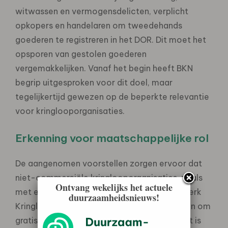
witwassen en vermogensdelicten, verplicht
opkopers en handelaren om tweedehands
goederen te registreren in het DOR. Dit moet het
opsporen van gestolen goederen
vergemakkelijken. Vanaf het begin heeft BKN
begrip uitgesproken voor dit doel, maar
tegelijkertijd gewezen op de beperkte relevantie
voor kringlooporganisaties.
Erkenning voor maatschappelijke rol
De aangenomen voorstellen zorgen ervoor dat
niet-commerciële kringlooporganisaties, zoals
Ontvang wekelijks het actuele
met een ANBI- of SBBI-status of het Keurmerk
duurzaamheidsnieuws!
Kringloop Nederland, niet langer verplicht zijn om
gratis verkregen goederen te registreren. “Dit is