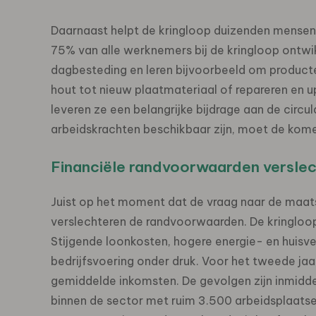
Daarnaast helpt de kringloop duizenden mensen
75% van alle werknemers bij de kringloop ontwikk
dagbesteding en leren bijvoorbeeld om producten
hout tot nieuw plaatmateriaal of repareren en 
leveren ze een belangrijke bijdrage aan de circu
arbeidskrachten beschikbaar zijn, moet de kome
Financiële randvoorwaarden versle
Juist op het moment dat de vraag naar de maatsc
verslechteren de randvoorwaarden. De kringloo
Stijgende loonkosten, hogere energie- en huisv
bedrijfsvoering onder druk. Voor het tweede jaa
gemiddelde inkomsten. De gevolgen zijn inmidde
binnen de sector met ruim 3.500 arbeidsplaatsen