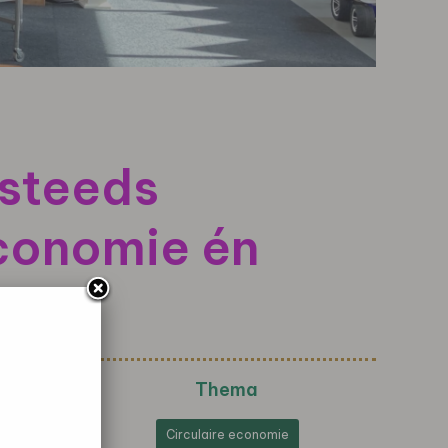
 steeds
 economie én
Thema
Circulaire economie