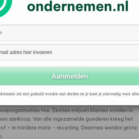
boden ruim 11.000 mensen met een ondersteuningsvraag
het Monitoringsrapport 2025 van Branchevereniging
ngloop vaardigheden die hard nodig zijn voor de transitie
achel Heijne: “Voor de circulaire economie hebben we
 niet permitteren om de ruim 1 miljoen mensen die nu
en, niet te benutten. Bij de kringloop bieden we kansen
iden we mensen op voor banen van de toekomst.”
formatie zal niet gedeeld worden met derden en je kunt je eenvoudig weer afm
n uit zicht raken en personeelstekorten aanhouden,
ooporganisaties toe. Zestien miljoen klanten vonden in
een aankoop. Van alle ingezamelde goederen kreeg het
 of – in mindere mate – recycling. Daarmee werden grote
n.