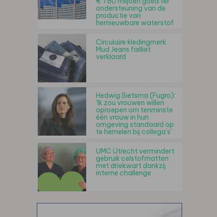
€ 780 miljoen goed ter
ondersteuning van de
productie van
hernieuwbare waterstof
Circulaire kledingmerk
Mud Jeans failliet
verklaard
Hedwig Sietsma (Fugro):
‘Ik zou vrouwen willen
oproepen om tenminste
één vrouw in hun
omgeving standaard op
te hemelen bij collega’s’
UMC Utrecht vermindert
gebruik celstofmatten
met driekwart dankzij
interne challenge