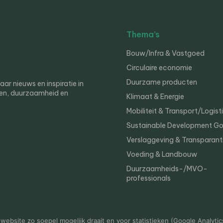
Thema’s
Bouw/Infra & Vastgoed
Circulaire economie
Duurzame producten
r nieuws en inspiratie in
en, duurzaamheid en
Klimaat & Energie
Mobiliteit & Transport/Logist
Sustainable Development Go
Verslaggeving & Transparant
Voeding & Landbouw
Duurzaamheids-/MVO-
professionals
er
Privacy
ebsite zo soepel mogelijk draait en voor statistieken (Google Analytic