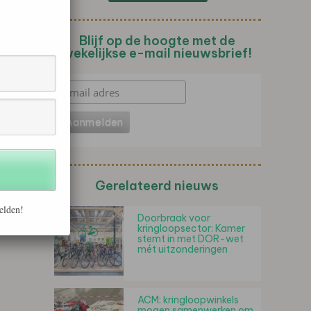
Blijf op de hoogte met de
wekelijkse e-mail nieuwsbrief!
Gerelateerd nieuws
elden!
Doorbraak voor
kringloopsector: Kamer
stemt in met DOR-wet
mét uitzonderingen
ACM: kringloopwinkels
mogen samenwerken om