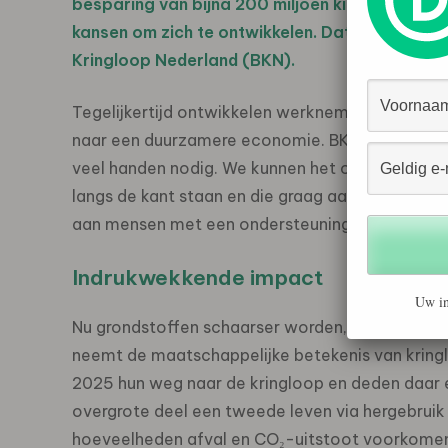
besparing van bijna 200 miljoen kilogram en 
kansen om zich te ontwikkelen. Dat blijkt uit 
Kringloop Nederland (BKN).
Tegelijkertijd ontwikkelen werknemers bij de kri
naar een duurzamere economie. BKN-directeur R
veel handen nodig. We kunnen het ons simpelweg
langs de kant staan en die graag aan de slag will
aan mensen met een ondersteuningsvraag en le
Indrukwekkende impact
Uw in
Nu grondstoffen schaarser worden, klimaatdoele
neemt de maatschappelijke betekenis van kringl
2025 hun weg naar de kringloop en deden daar 
overgrote deel een tweede leven via hergebruik
hoeveelheden afval en CO₂-uitstoot voorkome