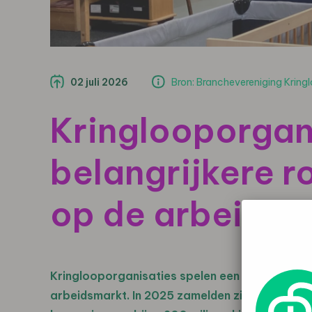
02 juli 2026
Bron: Branchevereniging Kring
Kringlooporgan
belangrijkere r
op de arbeidsm
Kringlooporganisaties spelen een steeds belang
arbeidsmarkt. In 2025 zamelden zij meer dan 1