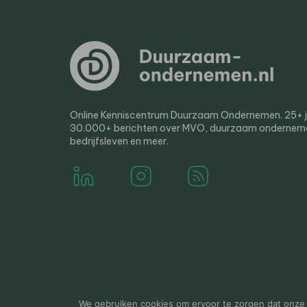
Online Kenniscentrum Duurzaam Ondernemen. 25+ jaa
30.000+ berichten over MVO, duurzaam ondernem
bedrijfsleven en meer.
© 2000-2026 Van der Molen EIS
Colofon
Disclaim
We gebruiken cookies om ervoor te zorgen dat onze w