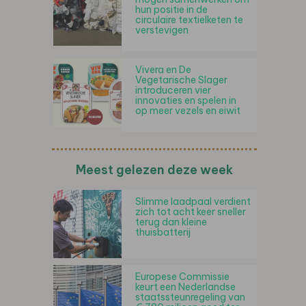
hun positie in de
circulaire textielketen te
verstevigen
Vivera en De
Vegetarische Slager
introduceren vier
innovaties en spelen in
op meer vezels en eiwit
Meest gelezen deze week
Slimme laadpaal verdient
zich tot acht keer sneller
terug dan kleine
thuisbatterij
Europese Commissie
keurt een Nederlandse
staatssteunregeling van