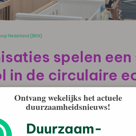
loop Nederland (BKN)
isaties spelen een
ol in de circulaire
arkt
Ontvang wekelijks het actuele
duurzaamheidsnieuws!
rijkere rol in de circulaire economie én op de
60.000 ton goederen in, realiseerden een CO₂-