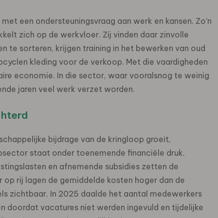
 met een ondersteuningsvraag aan werk en kansen. Zo’n
elt zich op de werkvloer. Zij vinden daar zinvolle
 te sorteren, krijgen training in het bewerken van oud
upcyclen kleding voor de verkoop. Met die vaardigheden
laire economie. In die sector, waar vooralsnog te weinig
nde jaren veel werk verzet worden.
chterd
happelijke bijdrage van de kringloop groeit,
psector staat onder toenemende financiële druk.
estingslasten en afnemende subsidies zetten de
r op rij lagen de gemiddelde kosten hoger dan de
ls zichtbaar. In 2025 daalde het aantal medewerkers
 doordat vacatures niet werden ingevuld en tijdelijke