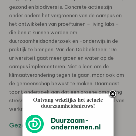
gezond en biodivers is. Concrete acties zijn
onder andere het vergroenen van de campus en
het ontwikkelen van proeftuinen – living labs –
die benut kunnen worden om
duurzaamheidsonderzoek en –onderwijs in de
praktijk te brengen. Van den Dobbelsteen: “De
universiteit gaat meer groen en water op de
campus implementeren. Niet alleen om de
klimaatverandering tegen te gaan, maar ook om
de gemeenschap bewust te maken. Daarnaast
toont onderzoek aan dat een groene omgeving
Ontvang wekelijks het actuele
stress vermindert en de mentale gezondheid van
duurzaamheidsnieuws!
werknemers en studenten verbetert.”
Gezamenlijke inspanning