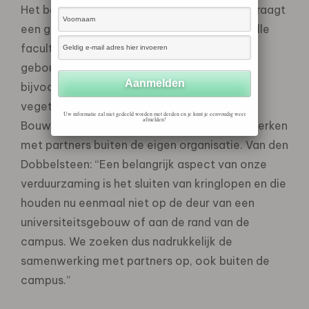
Het bereiken van CO2-neutraliteit in 2030 vraagt
een grote betrokkenheid en deelname van alle
faculteiten en diensten, van inkoop tot
gebouwbeheer tot communicatie. Denk
bijvoorbeeld aan de overgang naar het
vegetarische restaurant bij de Faculteit
Uw informatie zal niet gedeeld worden met derden en je kunt je eenvoudig weer
afmelden!
Bouwkunde. Ook zal TU Delft nauw samenwerken
met partners buiten de eigen organisatie. Van den
Dobbelsteen: “Een belangrijk aspect van onze
verduurzaming is het sluiten van kringlopen en die
houden nu eenmaal niet op de deur van een
universiteitsgebouw of aan de rand van de
campus. We zoeken dus nadrukkelijk de
samenwerking met partners op, ook buiten de
campus.”