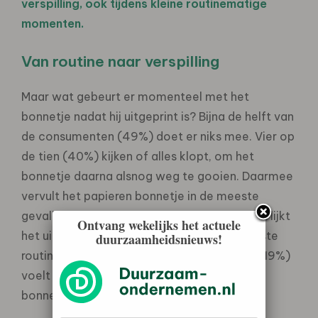
verspilling, ook tijdens kleine routinematige
momenten.
Van routine naar verspilling
Maar wat gebeurt er momenteel met het
bonnetje nadat hij uitgeprint is? Bijna de helft van
de consumenten (49%) doet er niks mee. Vier op
de tien (40%) kijken of alles klopt, om het
bonnetje daarna alsnog weg te gooien. Daarmee
vervult het papieren bonnetje in de meeste
gevallen slechts een kortstondige functie en lijkt
Ontvang wekelijks het actuele
het uitprinten en meenemen een vastgeroeste
duurzaamheidsnieuws!
routine. En dat schuurt: bijna één op de vijf (19%)
voelt zich schuldig wanneer ze een papieren
bonnetje direct in de prullenbak gooien.