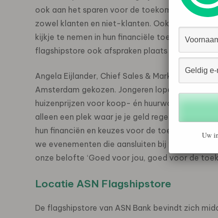
ook aan het sparen voor de toekomst. In de fl
zowel klanten en niet-klanten. Ook kunnen bez
kijkje te nemen in hun financiële toekomst met
flagshipstore ook afspraken plaats met financiee
Angela Eijlander, Chief Sales & Marketing Offic
Amsterdam gekozen. Jongeren lopen hier namelijk
huizenprijzen voor koop- én huurwoningen, en st
alleen een plek waar je je geld regelt: we willen
hun financiën en keuzes voor de toekomst te m
Uw in
we evenementen die aansluiten bij verschillend
onze belofte ‘Goed voor jou, goed voor de toek
Locatie ASN Flagshipstore
De flagshipstore van ASN Bank bevindt zich mid