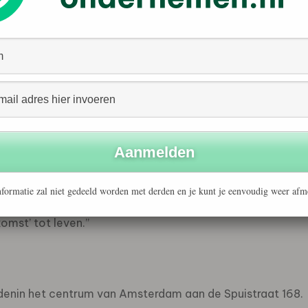
agshipstore organiseert ASN Bank evenementen voor
oekers er gewoon binnenlopen, bijvoorbeeld om een
 de ASN Toekomstsimulator. Daarnaast vinden er in de
l adviseurs.
er bij ASN Bank: “Na Utrecht hebben we bewust voor
 tegen flinke financiële uitdagingen aan, zoals hoge
udieschulden. Juist daarom wil de bank meer zijn dan
 echt een partner zijn van jongeren om grip te krijgen op
aken. Vanuit deze bruisende ontmoetingsplek organiseren
formatie zal niet gedeeld worden met derden en je kunt je eenvoudig weer afm
e levensfases. Kortom: in de ASN Flagshipstore komt
omst’ tot leven.”
denin het centrum van Amsterdam aan de Spuistraat 168.