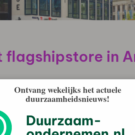
 flagshipstore in
ore van ASN Bank geopend. Met de opening krijgt de
Ontvang wekelijks het actuele
tmoetingsplek bij. Hier worden evenementen
duurzaamheidsnieuws!
a’s waar ASN Bank zich voor inzet: goed wonen,
ële vraagstukken van jongeren centraal. Denk hierbij aan
open van een eerste huis met een studieschuld, maar