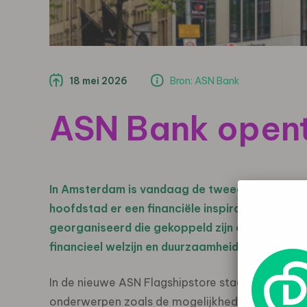
18 mei 2026
Bron: ASN Bank
ASN Bank opent
In Amsterdam is vandaag de tweede flagshipst
hoofdstad er een financiële inspiratie- en on
georganiseerd die gekoppeld zijn aan de them
financieel welzijn en duurzaamheid.
In de nieuwe ASN Flagshipstore staan de financi
onderwerpen zoals de mogelijkheden voor het k