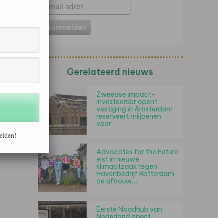
Gerelateerd nieuws
Zweedse impact-
investeerder opent
vestiging in Amsterdam,
reserveert miljoenen
voor…
elden!
Advocates for the Future
eist in nieuwe
klimaatzaak tegen
Havenbedrijf Rotterdam
de afbouw…
Eerste Noodhub van
Nederland opent