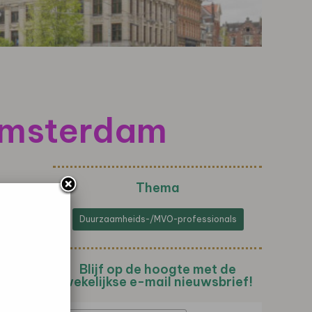
 Amsterdam
Thema
Duurzaamheids-/MVO-professionals
Blijf op de hoogte met de
wekelijkse e-mail nieuwsbrief!