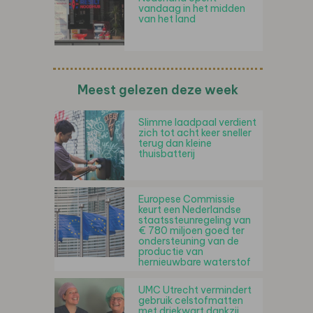
vandaag in het midden
van het land
Meest gelezen deze week
Slimme laadpaal verdient
zich tot acht keer sneller
terug dan kleine
thuisbatterij
Europese Commissie
keurt een Nederlandse
staatssteunregeling van
€ 780 miljoen goed ter
ondersteuning van de
productie van
hernieuwbare waterstof
UMC Utrecht vermindert
gebruik celstofmatten
met driekwart dankzij