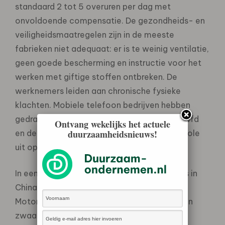
standaard 2 tot 5 overuren per dag met
onvoldoende compensatie. De gezondheids- en
veiligheidsmaatregelen zijn in de meeste
fabrieken niet adequaat: er is te weinig ventilatie,
geen goede bescherming en instructie voor het
werken met giftige stoffen ontbreken. De
werknemers leiden aan chronische fysieke
klachten. Mobiele telefoon bedrijven hebben
gedragscodes maar die worden niet nageleefd
Ontvang wekelijks het actuele
duurzaamheidsnieuws!
en de bedrijven voeren ook nauwelijks controle
uit op naleving.
In een fabriek in één van de vrijhandelszones in
China, die onder andere produceert voor
Motorola, stuitten de onderzoekers op negen
zwaar vergiftigde arbeiders door het