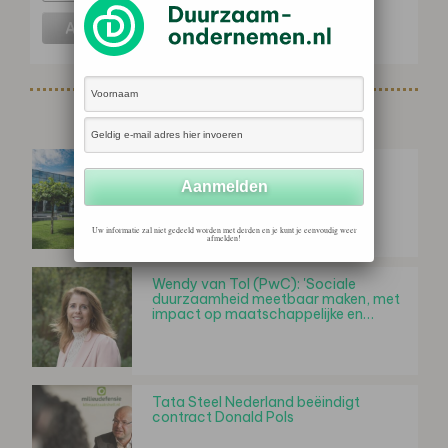
Gerelateerd nieuws
Achmea zet nieuwe stap in het
meetbaar maken van
maatschappelijke impact
Uw informatie zal niet gedeeld worden met derden en je kunt je eenvoudig weer
afmelden!
Wendy van Tol (PwC): 'Sociale
duurzaamheid meetbaar maken, met
impact op maatschappelijke en…
Tata Steel Nederland beëindigt
contract Donald Pols