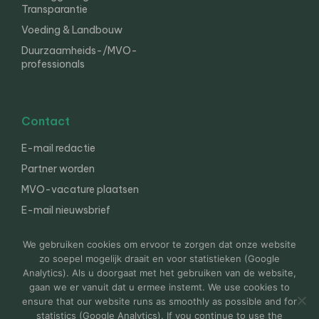
Transparantie
Voeding & Landbouw
Duurzaamheids-/MVO-
professionals
Contact
E-mail redactie
Partner worden
MVO-vacature plaatsen
E-mail nieuwsbrief
English
We gebruiken cookies om ervoor te zorgen dat onze website
zo soepel mogelijk draait en voor statistieken (Google
Analytics). Als u doorgaat met het gebruiken van de website,
gaan we er vanuit dat u ermee instemt. We use cookies to
© 2000-2026 Van der Molen EIS
Colofon
Disclaimer
ensure that our website runs as smoothly as possible and for
Privacy
statistics (Google Analytics). If you continue to use the