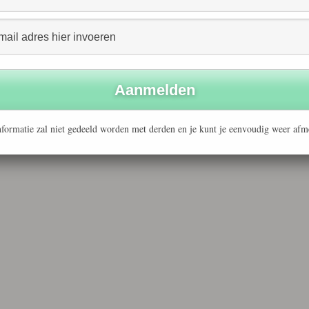
en intermediaire organisaties kunnen voor het
ij Novem verkrijgbaar aanvraagformulier.
tie is tevens te vinden op deze website onder de
 kan aangevraagd worden bij Novem, telefoon 030 –
formatie zal niet gedeeld worden met derden en je kunt je eenvoudig weer afm