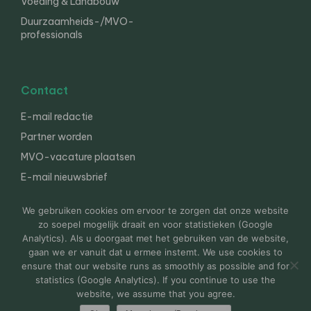
Voeding & Landbouw
Duurzaamheids-/MVO-
professionals
Contact
E-mail redactie
Partner worden
MVO-vacature plaatsen
E-mail nieuwsbrief
English
We gebruiken cookies om ervoor te zorgen dat onze website
zo soepel mogelijk draait en voor statistieken (Google
Analytics). Als u doorgaat met het gebruiken van de website,
gaan we er vanuit dat u ermee instemt. We use cookies to
© 2000-2026 Van der Molen EIS
Colofon
Disclaimer
ensure that our website runs as smoothly as possible and for
Privacy
statistics (Google Analytics). If you continue to use the
website, we assume that you agree.