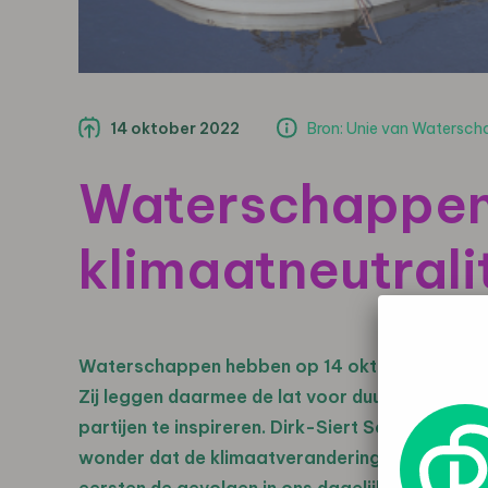
14 oktober 2022
Bron: Unie van Watersc
Waterschappen 
klimaatneutrali
Waterschappen hebben op 14 oktober bekend ge
Zij leggen daarmee de lat voor duurzaamheid h
partijen te inspireren. Dirk-Siert Schoonman,
wonder dat de klimaatverandering ons zo aan h