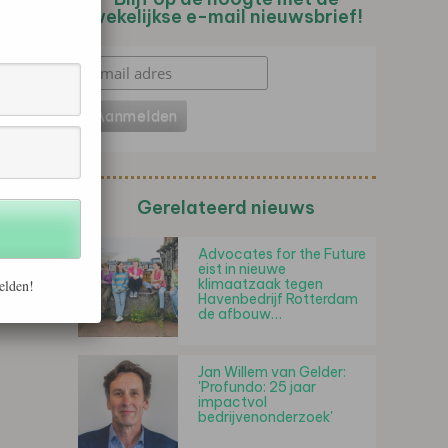
wekelijkse e-mail nieuwsbrief!
Gerelateerd nieuws
Advocates for the Future
eist in nieuwe
klimaatzaak tegen
elden!
Havenbedrijf Rotterdam
de afbouw…
Jan Willem van Gelder:
'Profundo: 25 jaar
impactvol
bedrijvenonderzoek'