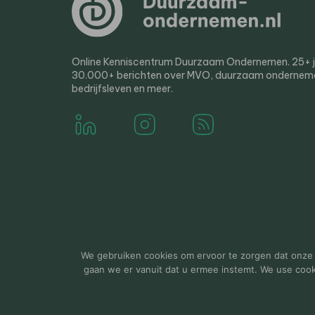
Online Kenniscentrum Duurzaam Ondernemen. 25+ jaa
30.000+ berichten over MVO, duurzaam ondernem
bedrijfsleven en meer.
© 2000-2026 Van der Molen EIS
Colofon
Disclaim
We gebruiken cookies om ervoor te zorgen dat onze w
gaan we er vanuit dat u ermee instemt. We use cookie