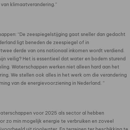
 van klimaatverandering.”
ppen: “De zeespiegelstijging gaat sneller dan gedacht
derland ligt beneden de zeespiegel of in
twee derde van ons nationaal inkomen wordt verdiend.
n veilig? Het is essentieel dat water en bodem sturend
keling. Waterschappen werken niet alleen hard aan het
ng. We stellen ook alles in het werk om die verandering
ing van de energievoorziening in Nederland. ”
 waterschappen voor 2025 als sector al hebben
r zo min mogelijk energie te verbruiken en zoveel
voorbeeld uit rioolwater. En terreinen ter beschikking te