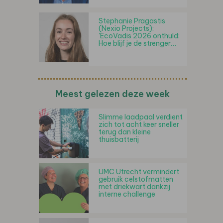
Stephanie Pragastis
(Nexio Projects):
'EcoVadis 2026 onthuld:
Hoe blijf je de strenger…
Meest gelezen deze week
Slimme laadpaal verdient
zich tot acht keer sneller
terug dan kleine
thuisbatterij
UMC Utrecht vermindert
gebruik celstofmatten
met driekwart dankzij
interne challenge