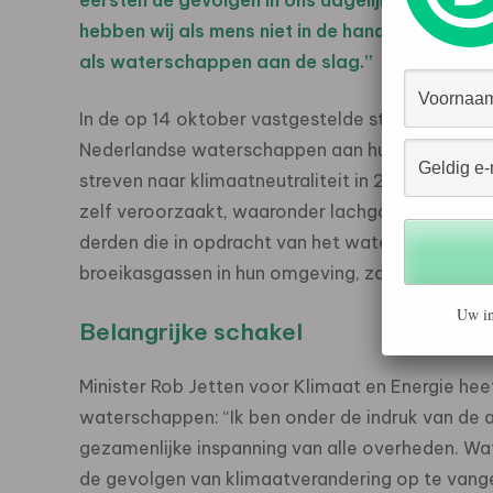
eersten de gevolgen in ons dagelijks werk. Wij zi
hebben wij als mens niet in de hand, maar de 
als waterschappen aan de slag.”
In de op 14 oktober vastgestelde strategische vi
Nederlandse waterschappen aan hun klimaatvoeta
streven naar klimaatneutraliteit in 2035. Daarbi
zelf veroorzaakt, waaronder lachgas en methaan
derden die in opdracht van het waterschap werke
broeikasgassen in hun omgeving, zoals uit vee
Uw in
Belangrijke schakel
Minister Rob Jetten voor Klimaat en Energie heef
waterschappen: “Ik ben onder de indruk van de 
gezamenlijke inspanning van alle overheden. Wat
de gevolgen van klimaatverandering op te vang