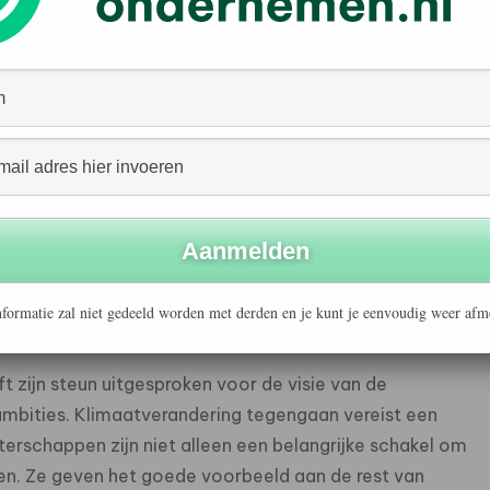
jn eigenlijk de ‘kanarie in de kolenmijn’. Het weer
klimaatverandering kunnen we beïnvloeden. Dus gaan we
sie ‘Op weg naar klimaatneutraliteit’ geven alle 21
fdruk nog beter in beeld te zullen brengen en te
j kijken ze naar de broeikasgassen die het waterschap
 op de rioolwaterzuiveringen. En naar de uitstoot van
n. Ook streven zij naar beperking van de emissies van
nweiden, oppervlaktewater en waterbodems.
formatie zal niet gedeeld worden met derden en je kunt je eenvoudig weer afm
t zijn steun uitgesproken voor de visie van de
ambities. Klimaatverandering tegengaan vereist een
erschappen zijn niet alleen een belangrijke schakel om
en. Ze geven het goede voorbeeld aan de rest van