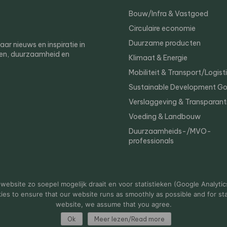
Bouw/Infra & Vastgoed
Circulaire economie
Duurzame producten
r nieuws en inspiratie in
en, duurzaamheid en
Klimaat & Energie
Mobiliteit & Transport/Logist
Sustainable Development Go
Verslaggeving & Transparant
Voeding & Landbouw
Duurzaamheids-/MVO-
professionals
er
Privacy
ebsite zo soepel mogelijk draait en voor statistieken (Google Analytic
s to ensure that our website runs as smoothly as possible and for stat
website, we assume that you agree.
Ok
Meer lezen/Read more