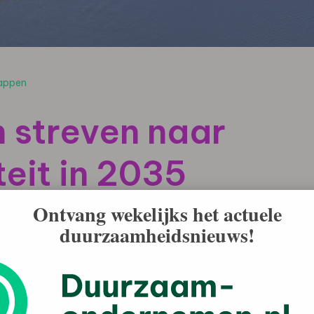
happen
streven naar
teit in 2035
Ontvang wekelijks het actuele
duurzaamheidsnieuws!
maakt te streven naar klimaatneutraliteit in 2035.
oger dan de landelijke ambities en hopen andere
 bestuurder van de Unie van Waterschappen: “Het is geen
et hart gaat, want wij merken in het waterbeheer als