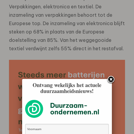
Verpakkingen, elektronica en textiel. De
inzameling van verpakkingen behoort tot de
Europese top. De inzameling van elektronica blijft
steken op 68% in plaats van de Europese
doelstelling van 85%. Van het weggegooide
textiel verdwijnt zelfs 55% direct in het restafval.
Ontvang wekelijks het actuele
duurzaamheidsnieuws!