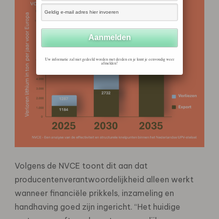
Uw informatie zal niet gedeeld worden met derden en je kunt je eenvoudig weer
afmelden!
Volgens de NVCE toont dit aan dat
producentenverantwoordelijkheid alleen werkt
wanneer financiële prikkels, inzameling en
handhaving goed zijn ingericht. “Het huidige